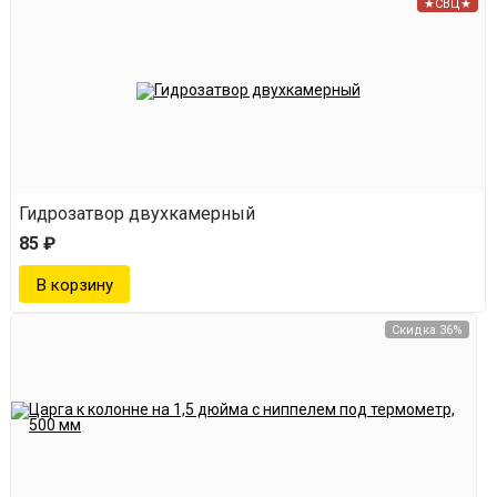
★СВЦ★
Гидрозатвор двухкамерный
85 ₽
Скидка 36%