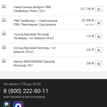
Самогонный аппарат ПВК
115 790 ₽
Гамбринус Люкс, 55 л
82 990 ₽
ПВК Гамбринус – Самогонный
ПВК, Пивоварня, Сыроварня
84 990
Солод Курский Пилснер
116 ₽
Премиум, 1 кг (мешок 25 кг)
Солод Курский Пилснер, 1 кг
105 ₽
(мешок 25 кг)
Хмель BEERVINGEM Cascade
260 ₽
(Каскад), 50 г
На связи с 7:00 до 20:00
8 (800) 222-80-11
или пишите в мессенджер: