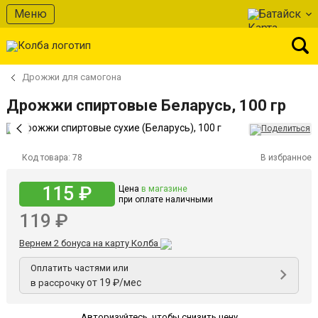
Меню
Батайск
Дрожжи для самогона
Дрожжи спиртовые Беларусь, 100 гр
Код товара:
78
В избранное
115 ₽
Цена
в магазине
при оплате наличными
119 ₽
Вернем 2 бонуса на карту Колба
Оплатить частями или
от 19 ₽/мес
в рассрочку
Авторизуйтесь
,
чтобы снизить цену