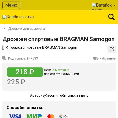
Меню
Батайск
Дрожжи для самогона
Дрожжи спиртовые BRAGMAN Samogon
Код товара:
947533
В избранное
218 ₽
Цена
в магазине
при оплате наличными
225 ₽
Авторизуйтесь
,
чтобы снизить цену
Способы оплаты: