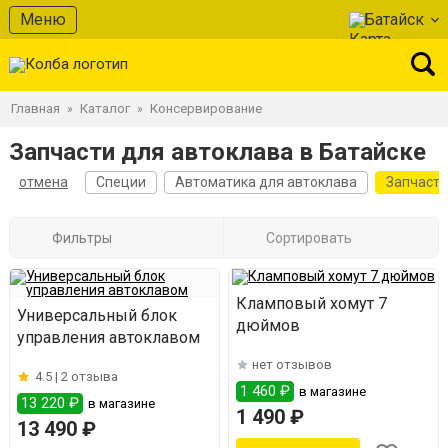
Меню
Батайск
Главная
Каталог
Консервирование
»
»
Запчасти для автоклава в Батайске
отмена
Специи
Автоматика для автоклава
Запчасти
Фильтры
Сортировать
Кламповый хомут 7
Универсальный блок
дюймов
управления автоклавом
нет отзывов
4.5 |
2 отзыва
1 460 ₽
в магазине
13 220 ₽
в магазине
1 490 ₽
13 490 ₽