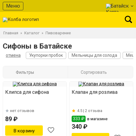
Меню
Батайск
Главная
Каталог
Пивоварение
»
»
Сифоны в Батайске
отмена
Укупорки пробок
Мельницы для солода
Мешк
Фильтры
Сортировать
Клипса для сифона
Клапан для розлива
нет отзывов
4.5 |
2 отзыва
89 ₽
333 ₽
в магазине
340 ₽