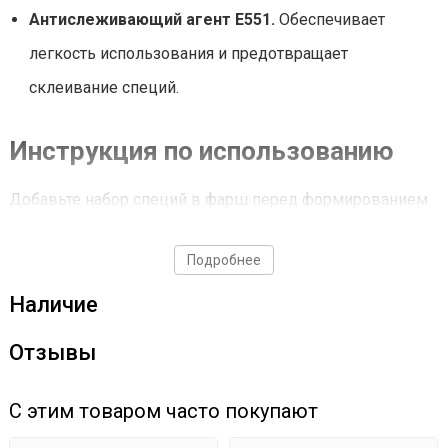
Антислеживающий агент Е551.
Обеспечивает
легкость использования и предотвращает
склеивание специй.
Инструкция по использованию
Добавьте набор специй в фарш перед формированием
колбас. Рекомендуемая дозировка – 4,5 г на 1 кг
Подробнее
фарша.
Наличие
Преимущества набора
Отзывы
Аутентичный вкус.
Благодаря тщательному подбору
С этим товаром часто покупают
специй ваша колбаса приобретет подлинный вкус
восточноевропейской кухни.