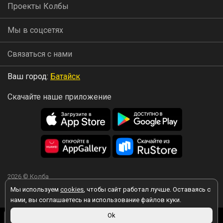
Проекты Колбы
Мы в соцсетях
Связаться с нами
Ваш город:
Батайск
Скачайте наше приложение
2026 © Колба
Мы используем
cookies
, чтобы сайт работал лучше. Оставаясь с
нами, вы соглашаетесь на использование файлов куки.
170 ₽
Ok
Вы принимаете условия политики в отношении обработки
Товара нет, но мы
персональных данных
каждый раз, когда оставляете свои данные в