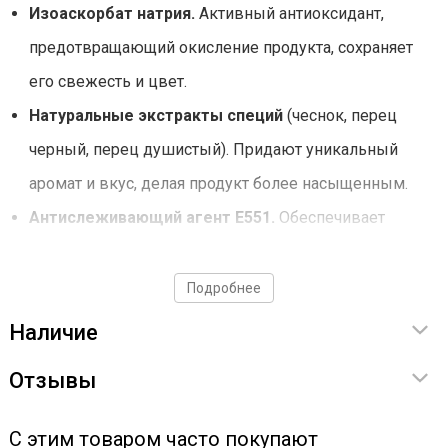
Изоаскорбат натрия.
Активный антиоксидант,
предотвращающий окисление продукта, сохраняет
его свежесть и цвет.
Натуральные экстракты специй
(чеснок, перец
черный, перец душистый). Придают уникальный
аромат и вкус, делая продукт более насыщенным.
Антислеживающий агент Е551.
Обеспечивает
равномерное распределение специй в массе,
предотвращая их слипание.
Подробнее
Наличие
Инструкция по использованию
Отзывы
Добавьте смесь специй в пропорции 4 г на 1 кг фарша.
С этим товаром часто покупают