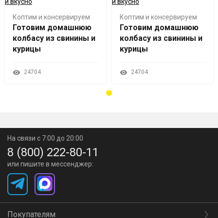
Экономия времени.
Готовый набор упрощает
Коптим и консервируем
Коптим и консервируем
процесс приготовления, что экономит ваше время.
Готовим домашнюю
Готовим домашнюю
колбасу из свинины и
колбасу из свинины и
курицы
курицы
24704
24704
На связи с 7:00 до 20:00
8 (800) 222-80-11
или пишите в мессенджер:
Покупателям