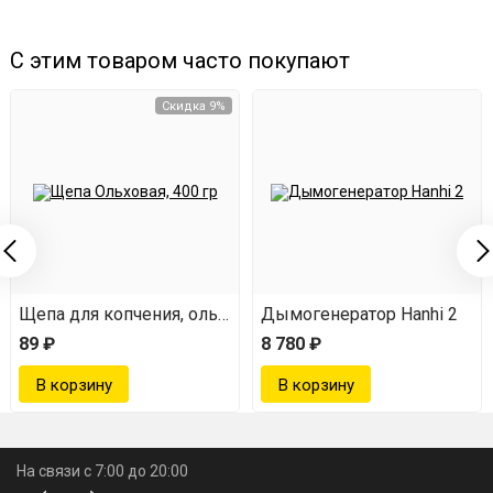
поддерживать в чистоте.
Защита от искр и ожогов.
Защитная панель
С этим товаром часто покупают
искрогасителя в месте запала обеспечивает
Скидка 9%
пожаробезопасность при работе дымогенератора.
Коптильный шкаф Hanhi: профессиональное
качество для идеального копчения
Коптильный шкаф Hanhi предназначен для холодного
копчения самых разных продуктов: рыбы, мяса, овощей,
Щепа для копчения, ольховая, 400 г
Дымогенератор Hanhi 2
грибов и сыра. Благодаря тщательно продуманной
89 ₽
8 780 ₽
конструкции и качественным материалам он
обеспечивает превосходный результат при простоте
использования.
На связи с 7:00 до 20:00