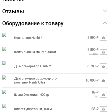
5,8 литра щепы, что обеспечивает непрерывную
Отзывы
генерацию дыма до 13 часов.
Стабильная тяга.
Гидрозатвор обеспечивает
Оборудование к товару
герметичность дымогенератора, благодаря чему
создаётся постоянная тяга. Весь конденсат и
Коптильня Hanhi 4
8 990 ₽
смолы утилизируются без вашего участия в
8 890 ₽
Коптильня на мангал Ханхи 3
любую емкость с водой.
10 000
Cистема очистки и охлаждения дыма.
На
Дымогенератор Hanhi 2
8 780 ₽
выходе смолоотделителя всегда получается дым
Дымогенератор холодного
температурой ниже 35°С без смол и
10 890 ₽
копчения Hanhi Ultra
канцерогенов.
89 ₽
Щепа Ольховая, 400 гр
Полностью разборная конструкция.
Не имеет
98
труднодоступных мест. Легко мыть и
Шпагат джутовый, 100 м
135 ₽