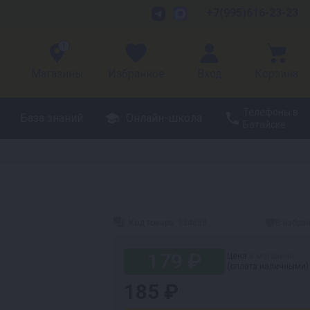
+7(995)616-23-23
1
Магазины
Избранное
Вход
Корзина
Телефоны в
База знаний
Онлайн-школа
Батайске
Код товара:
934888
В избра
179 ₽
Цена
в магазине
(оплата наличными)
185 ₽