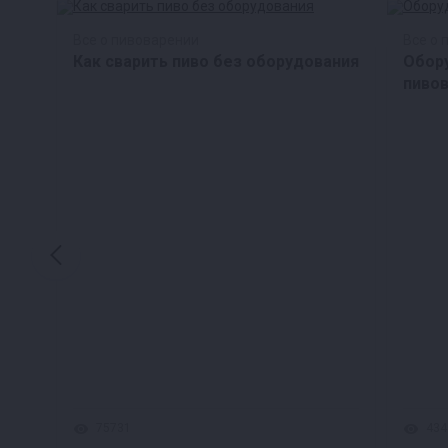
Все о пивоварении
Все о 
Как сварить пиво без оборудования
Обор
пиво
75731
434