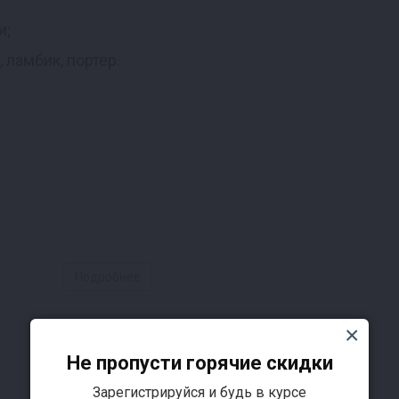
и;
, ламбик, портер.
Подробнее
Не пропусти горячие скидки
Зарегистрируйся и будь в курсе