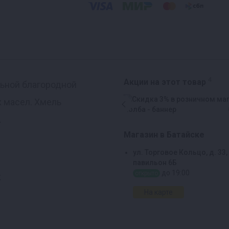
4
Акции на этот товар
льной благородной
х масел. Хмель
.
Магазин в Батайске
ул. Торговое Кольцо, д. 33,
павильон 6Б
до 19:00
открыто
;
На карте