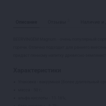
3
Описание
Отзывы
Наличие и 
BEERVINGEM Magnum - очень популярный сорт
горечи. Отлично подходит для раннего внесен
Реклама
придаст пенному напитку древесно-землянист
Характеристики
Упаковка - вакуумная (более длительный ср
масса - 50 г;
альфа-кислоты - 11-16%;
бета-кислоты - 5-7%;