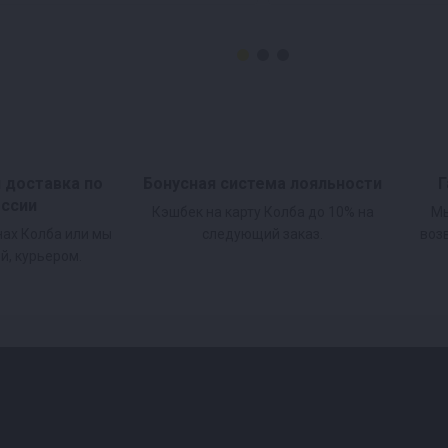
и доставка по
Бонусная система лояльности
Г
оссии
Кэшбек на карту Колба до 10% на
Мы
нах Колба или мы
следующий заказ.
воз
й, курьером.