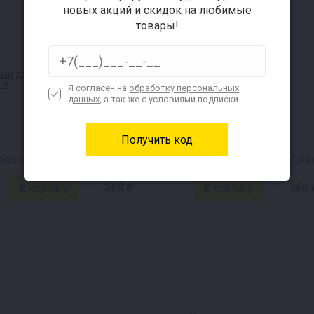
новых акций и скидок на любимые
товары!
Я согласен на
обработку персональных
данных
, а так же с условиями подписки.
Мешок лавсановый для пивоварни Хмельница 50 л
Дрожжи пивные MANGROVE JACK'S Bavarian Wheat M20
Декс
360 ₽
260 