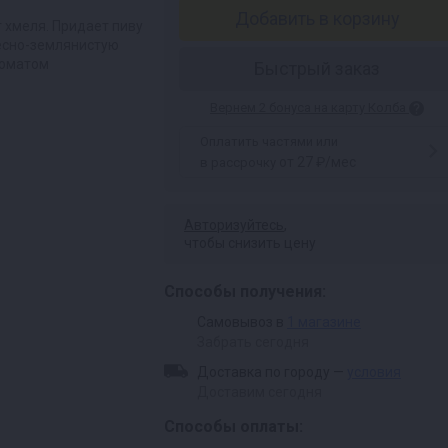
Добавить в корзину
 хмеля. Придает пиву
есно-землянистую
роматом
Быстрый заказ
Вернем 2 бонуса на карту Колба
Оплатить частями или
от 27 ₽/мес
в рассрочку
Авторизуйтесь
,
чтобы снизить цену
Способы получения:
Самовывоз в
1 магазине
Забрать сегодня
Доставка по городу —
условия
Доставим сегодня
Способы оплаты: