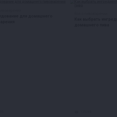
пивоварении
Все о пивоварении
удование для домашнего
Как выбрать ингред
варения
домашнего пива
35
135298