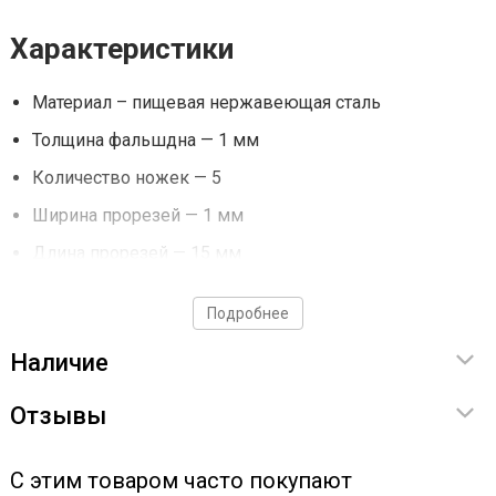
Характеристики
Материал – пищевая нержавеющая сталь
Толщина фальшдна — 1 мм
Количество ножек — 5
Ширина прорезей — 1 мм
Длина прорезей — 15 мм
Фальшдно — неотъемлемый атрибут для приготовлении
Подробнее
зерновых заторов, виски или пива.
Наличие
Устройство совместимо с самогонным аппаратом Wein 6
Отзывы
PRO, 50 л.
С этим товаром часто покупают