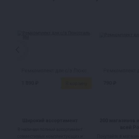
Ремкомплект для с/а Люкссталь 8М
1 890 ₽
790 ₽
Широкий ассортимент
200 магазинов 
всей Р
В наличии полный ассортимент
совместимых комплектующих и
Покупайте в магази