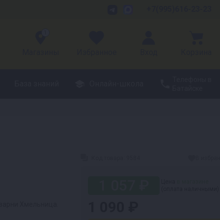
+7(995)616-23-23
1
Магазины
Избранное
Вход
Корзина
Телефоны в
База знаний
Онлайн-школа
Батайске
Код товара:
9584
В избра
1 057 ₽
Цена
в магазине
(оплата наличными)
1 090 ₽
варни Хмельница.