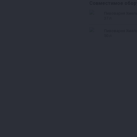
Совместимое обор
Пивоварня Хмель
37 л
Пивоварня Хмель
50 л