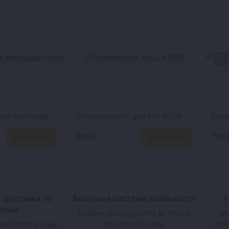
Ремкомплект для автоклава Fansel
Ремкомплект для с/а WEIN
990 ₽
790 
и доставка по
Бонусная система лояльности
Г
оссии
Кэшбек на карту Колба до 10% на
Мы
нах Колба или мы
следующий заказ.
воз