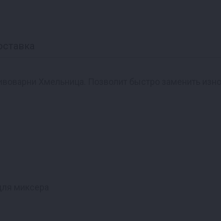
оставка
воварни Хмельница. Позволит быстро заменить изн
для миксера