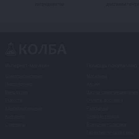
ингредиентов.
доставим почто
Интернет-магазин
Помощь покупателю
Самогоноварение
Магазины
Пивоварение
Акции
Виноделие
Школа самогоноварения
Емкости
Оплата
,
доставка
Консервирование
Рассрочка
Копчение
Возврат товара
Сувениры
Бонусная политика
Гарантия лучшей цены