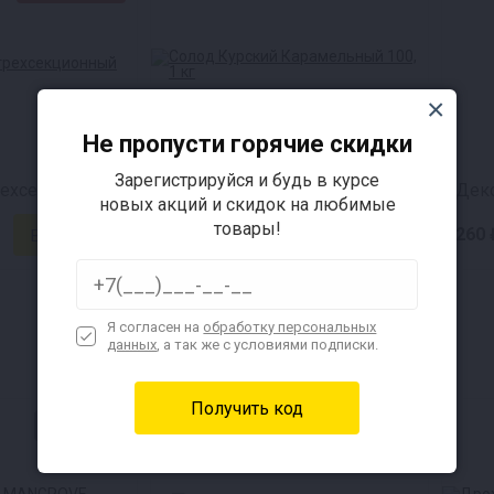
Не пропусти горячие скидки
Зарегистрируйся и будь в курсе
рехсекционный
Солод Курский Карамельный 100, 1 кг
Декс
новых акций и скидок на любимые
товары!
124 ₽
260 
Я согласен на
обработку персональных
данных
, а так же с условиями подписки.
Скидка 4%
★СВЦ★