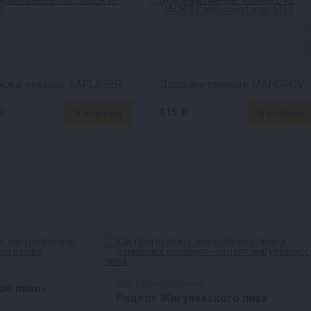
Дрожжи пивные SAFLAGER W-34/70
Дрожжи пивные MANGROVE JACK'S Californian Lager M54
₽
415 ₽
Все о пивоварении
ое пиво»
Рецепт Жигулёвского пива