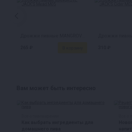
Дрожжи пивные MANGROVE JACK'S Mead M05
265 ₽
310 ₽
Вам может быть интересно
Все о пивоварении
Все о 
Как выбрать ингредиенты для
Новог
домашнего пива
напит