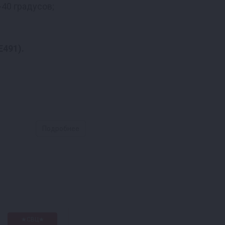
40 градусов;
Е491).
сусла. Одна пачка рассчитана на 23 сусла. Темпера
Подробнее
и
кого фермерского эля до светлого эля и Ипы.
трое брожение при очень высоких температурах, со
ками.
★СВЦ★