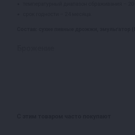
температурный диапазон сбраживания – 20-
срок годности – 24 месяца.
Состав: сухие пивные дрожжи, эмульгатор (
Брожение
Равномерно рассыпать дрожжи по поверхности 
40°С.
Дословный перевод с упаковк
Подходит для: различных стилей - от норвежс
С этим товаром часто покупают
Дрожжи верхнего брожения обеспечивают быс
нейтральный вкус с тонкими цитрусовыми нот