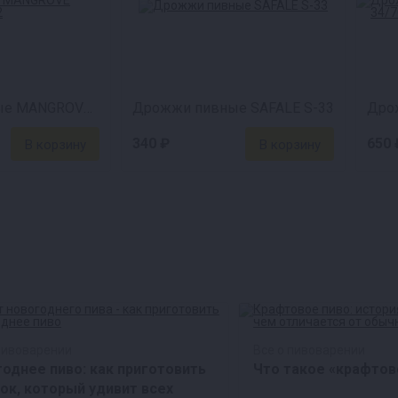
Дрожжи пивные MANGROVE JACK'S Cider M02
Дрожжи пивные SAFALE S-33
340 ₽
650 
пивоварении
Все о пивоварении
однее пиво: как приготовить
Что такое «крафтов
ок, который удивит всех