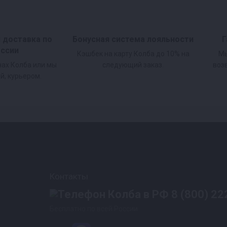
и доставка по
Бонусная система лояльности
Г
оссии
Кэшбек на карту Колба до 10% на
Мы
нах Колба или мы
следующий заказ.
воз
й, курьером.
Контакты
8 (800) 22
Бесплатно по всей России