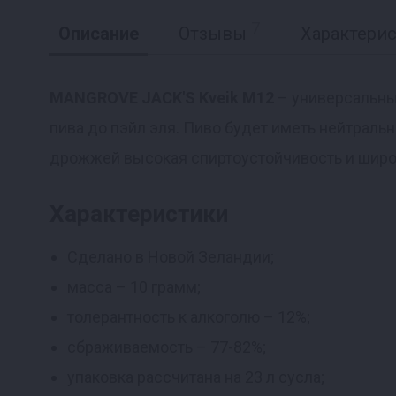
7
Описание
Отзывы
Характери
MANGROVE JACK'S Kveik M12
– универсальны
пива до пэйл эля. Пиво будет иметь нейтрал
Реклама
дрожжей высокая спиртоустойчивость и широ
Характеристики
Сделано в Новой Зеландии;
масса – 10 грамм;
толерантность к алкоголю – 12%;
сбраживаемость – 77-82%;
упаковка рассчитана на 23 л сусла;