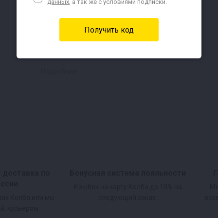
данных
, а так же с условиями подписки.
Подробнее
и доставка по
Бонусная система лояльности
Г
оссии
Кэшбек на карту Колба до 10% на
Мы
нах Колба или мы
следующий заказ.
воз
й, курьером.