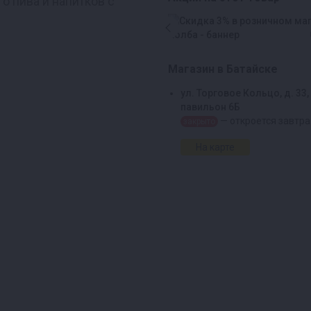
о пива и напитков с
Магазин в Батайске
ул. Торговое Кольцо, д. 33,
павильон 6Б
— откроется завтра
закрыто
На карте