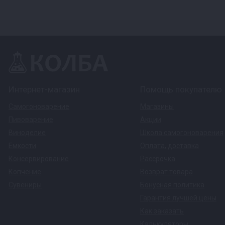
Интернет-магазин
Помощь покупателю
Самогоноварение
Магазины
Пивоварение
Акции
Виноделие
Школа самогоноварения
Емкости
Оплата
,
доставка
Консервирование
Рассрочка
Копчение
Возврат товара
Сувениры
Бонусная политика
Гарантия лучшей цены
Как заказать
Калькуляторы