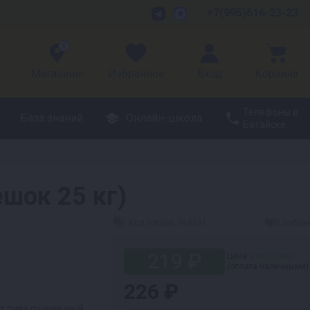
+7(995)616-23-23
1
Магазины
Избранное
Вход
Корзина
Телефоны в
База знаний
Онлайн-школа
Батайске
ешок 25 кг)
Код товара:
968581
В избра
219 ₽
Цена
в магазине
(оплата наличными)
226 ₽
ст пиву пшеничный