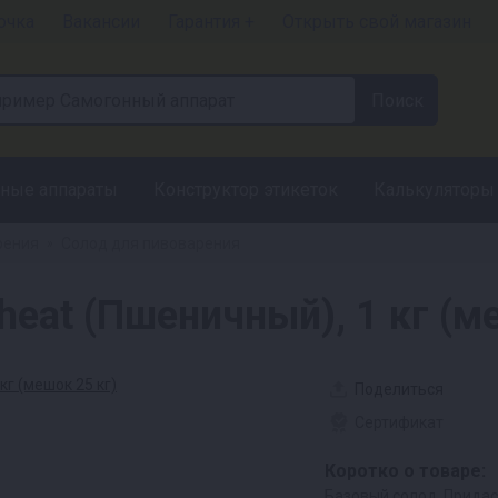
очка
Вакансии
Гарантия +
Открыть свой магазин
ные аппараты
Конструктор этикеток
Калькуляторы
рения
Солод для пивоварения
»
heat (Пшеничный), 1 кг (м
Поделиться
Сертификат
Коротко о товаре:
Базовый солод. Прида