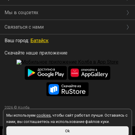
Мы в соцсетях
Связаться с нами
Ваш город:
Батайск
Скачайте наше приложение
2026 © Колба
Мы используем
cookies
, чтобы сайт работал лучше. Оставаясь с
нами, вы соглашаетесь на использование файлов куки.
3 190 ₽
Ok
Вы принимаете условия политики в отношении обработки
Товара нет, но мы
персональных данных
каждый раз, когда оставляете свои данные в