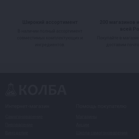
порта под термометр, 12 нержавеющих тарело
сборки.
Широкий ассортимент
200 магазинов 
всей Р
В наличии полный ассортимент
совместимых комплектующих и
Покупайте в магази
Кламп и прокладка на 3 дюйма идут в комплек
ингредиентов.
доставим почто
Высота царги 58 см.
Подойдёт на любой самогонный аппарат 3 дю
Интернет-магазин
Помощь покупателю
Комплектация
Самогоноварение
Магазины
Пивоварение
Акции
Царга, кламп+ прокладка
Виноделие
Школа самогоноварения