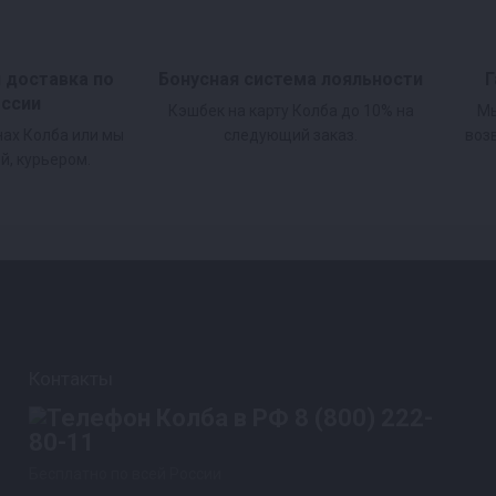
к, 13 прокладок силиконовых под тарелки, Комплект 
и доставка по
Бонусная система лояльности
Г
оссии
Кэшбек на карту Колба до 10% на
Мы
нах Колба или мы
следующий заказ.
воз
те.
й, курьером.
йма.
Контакты
8 (800) 222-
80-11
Бесплатно по всей России