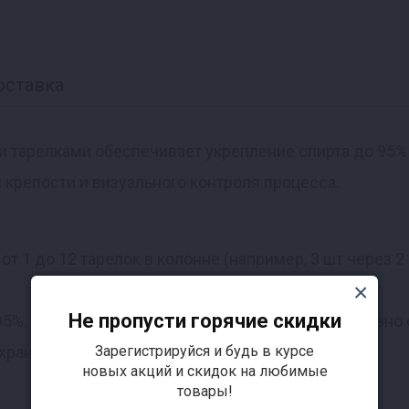
оставка
и тарелками обеспечивает укрепление спирта до 95% 
 крепости и визуального контроля процесса.
 1 до 12 тарелок в колонне (например, 3 шт через 2 
Не пропусти горячие скидки
95%. 12 ступеней перегонки позволяют и эффективно 
Зарегистрируйся и будь в курсе
охранить аромат ингредиентов.
новых акций и скидок на любимые
товары!