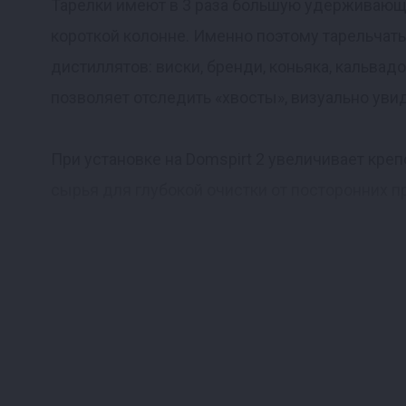
Тарелки имеют в 3 раза большую удерживающу
короткой колонне. Именно поэтому тарельча
дистиллятов: виски, бренди, коньяка, кальвад
позволяет отследить «хвосты», визуально уви
При установке на Domspirt 2 увеличивает креп
сырья для глубокой очистки от посторонних п
Благодаря тому, что в конструкции использов
мм, вся колонна - это универсальный набор 
Мощность нагрева от 2 до 3.5 кВт.
Состав царги Домспирт 2: 2 фланца с патрубка