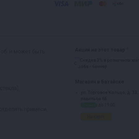
4
Акции на этот товар
об. и может быть
Магазин в Батайске
стекла).
ул. Торговое Кольцо, д. 33,
павильон 6Б
до 19:00
открыто
отделить примеси,
На карте