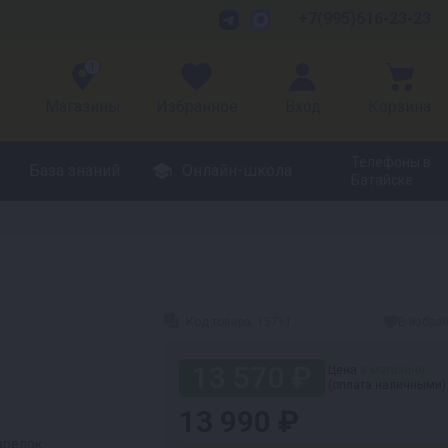
+7(995)616-23-23
1
Магазины
Избранное
Вход
Корзина
Телефоны в
База знаний
Онлайн-школа
Батайске
Код товара:
15711
В избра
13 570 ₽
Цена
в магазине
(оплата наличными)
13 990 ₽
тарелок