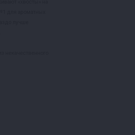
живают «хвосты» на
№1 для ароматных
раздо лучше
.
 из некачественного
оптра 3" высотой 40
емпературы, заглушка