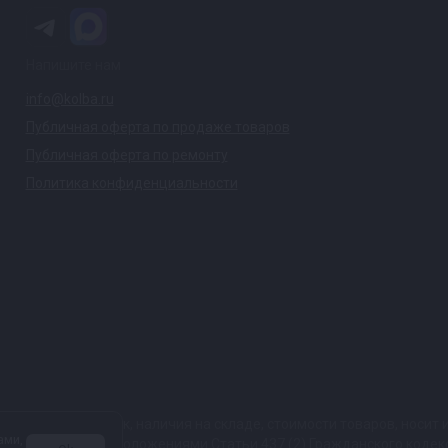
Напишите нам
info@kolba.ru
Публичная оферта по продаже товаров
Публичная оферта по ремонту
Политика конфиденциальности
ких характеристик, наличия на складе, стоимости товаров, носи
ами,
той, определяемой положениями Статьи 437 (2) Гражданского коде