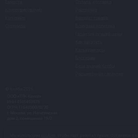
Емкости
Оплата
,
доставка
Консервирование
Рассрочка
Копчение
Возврат товара
Сувениры
Бонусная политика
Гарантия лучшей цены
Как заказать
Калькуляторы
Блогерам
База знаний Колбы
Расширенная гарантия
© Колба 2026.
Вся представленная на сайте информация, касающаяся техничес
Мы используем
cookies
, чтобы сайт работал лучше. Оставаясь с н
характер и ни при каких условиях не является публичной офер