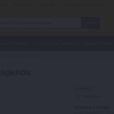
очка
Вакансии
Гарантия +
Открыть свой магазин
ные аппараты
Конструктор этикеток
Калькуляторы
олпачковые колонны
тарелок
НОВИНКА
Поделиться
Коротко о товаре:
Царга DomSpirt 2 - 12 