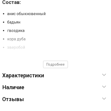
Состав:
анис обыкновенный
бадьян
гвоздика
кора дуба
зверобой
калган (корень)
кардамон
Подробнее
кориандр
Характеристики
корица
Наличие
полынь горькая
ромашка
Отзывы
фенхель