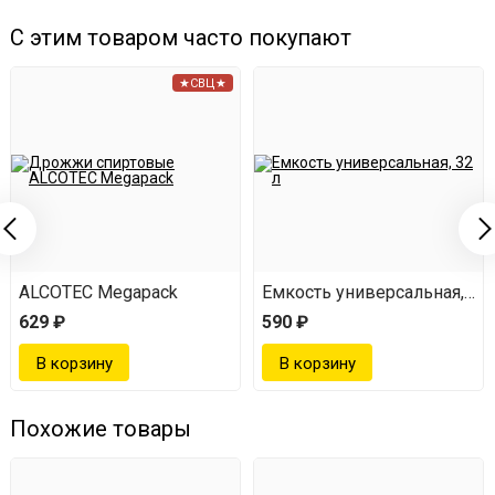
Пересыпаем ингредиенты из набора в в фильтр-
С этим товаром часто покупают
мешок, плотно завязываем, погружаем в ёмкость
★СВЦ★
для настаивания.
Заливаем 2 литрами качественного 40-градусного
самогона или водки.
Настаиваем в темном месте 14 дней.
Из ёмкости достаем мешок с ингредиентами,
отжимаем его.
ALCOTEC Megapack
Емкость универсальная, 32 
629 ₽
590 ₽
Для смягчения добавляем 20 г декстрозы,
перемешиваем.
Разливаем готовый продукт по бутылкам, даём
Похожие товары
отдохнуть 3-5 дней.
Наслаждаемся напитком ;)