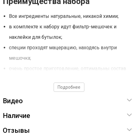
Преимущества набора
Все ингредиенты натуральные, никакой химии;
в комплекте к набору идут фильтр-мешочек и
наклейки для бутылок;
специи проходят мацерацию, находясь внутри
мешочка;
очень простое приготовление, оптимальны состав
ингредиентов уже заранее подобран;
Подробнее
мешок выполнен из материалов, никак не
Видео
контактирующих с окружающей средой. Пригоден
для пищевой промышленности.
Наличие
Как готовить напиток?
Отзывы