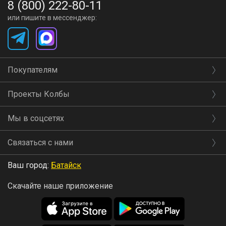
8 (800) 222-80-11
оттенками
или пишите в мессенджер:
Варианты блюд к напитку: в качестве закусок к этому
напитку рекомендуем выбрать черный горький
Покупателям
шоколад, который выгодно подчеркнет терпкость
коньяка. Также прекрасно сочетается брускетта с утиной
Проекты Колбы
печенью и добавлением клюквенного или брусничного
Мы в соцсетях
желе. Не забывайте о классических закусках, таких как
сыры, особенно белые.
Связаться с нами
Ваш город:
Батайск
Скачайте наше приложение