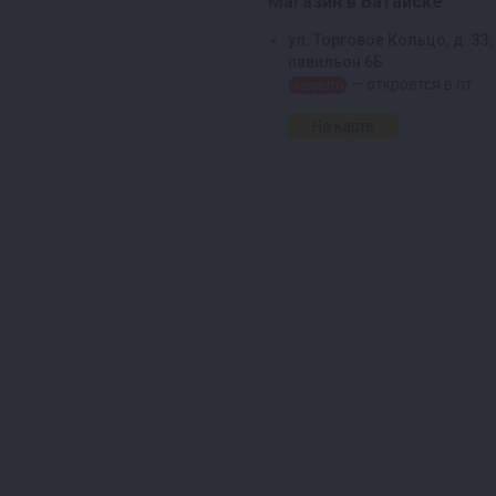
Магазин в Батайске
ул. Торговое Кольцо, д. 33,
павильон 6Б
— откроется в пт
закрыто
На карте