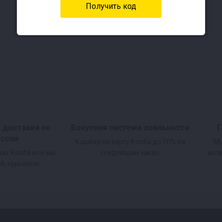
Подробнее
и доставка по
Бонусная система лояльности
Г
оссии
Кэшбек на карту Колба до 10% на
Мы
нах Колба или мы
следующий заказ.
воз
й, курьером.