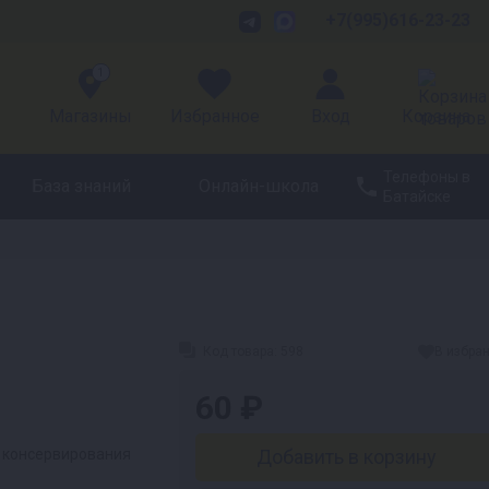
+7(995)616-23-23
1
Магазины
Избранное
Вход
Корзина
Телефоны в
База знаний
Онлайн-школа
Батайске
Код товара:
598
В избра
60 ₽
 консервирования
Добавить в корзину