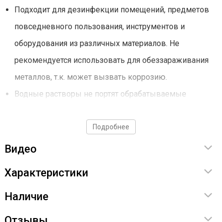
Подходит для дезинфекции помещений, предметов
повседневного пользования, инструментов и
оборудования из различных материалов. Не
рекомендуется использовать для обеззараживания
металлов, т.к. может вызвать коррозию.
Водные растворы не портят обрабатываемые
поверхности из дерева, стекла, полимерных
материалов, а также посуду и предметы из
Подробнее
коррозионно-стойких металлов, стекла, резин и
Видео
пластмасс.
Характеристики
Средство хорошо растворимо в воде.
Наличие
Позволяет избавиться от плесени. Обладает
моющими свойствами и отбеливающим эффектом.
Отзывы