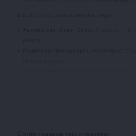
Вместе с аппаратом в комплекте идут:
Автоматика «Старт-Стоп»
. Управляет 1-й 
работу.
Модуль увеличения куба.
Увеличивает объе
продукта за раз.
Царга с утеплителем.
Дает возможность пол
СПН (7,3 кг)
. Засыпается в царгу, помогае
работы ректификационной колонны.
Комплект из 3 ареометров АСП-3
. Самые 
условиях.
Отличный подарок для самого
С этим товаром часто покупают