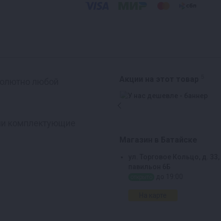
5
Акции на этот товар
бсолютно любой
али комплектующие
Магазин в Батайске
ул. Торговое Кольцо, д. 33,
павильон 6Б
до 19:00
открыто
На карте