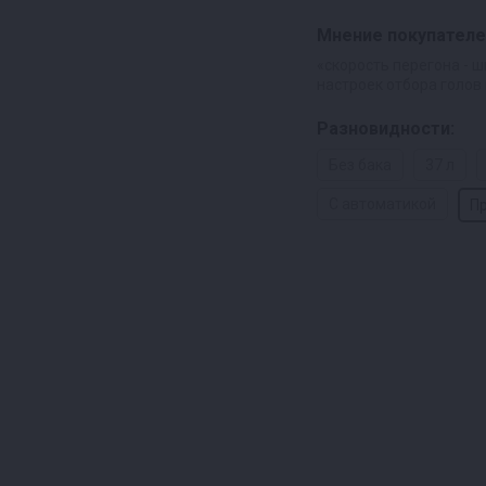
Мнение покупателе
«скорость перегона - ш
настроек отбора голов 
Разновидности:
Без бака
37 л
С автоматикой
П