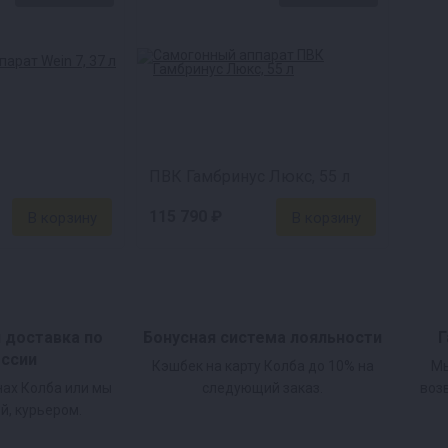
ПВК Гамбринус Люкс, 55 л
115 790 ₽
и доставка по
Бонусная система лояльности
Г
оссии
Кэшбек на карту Колба до 10% на
Мы
нах Колба или мы
следующий заказ.
воз
й, курьером.