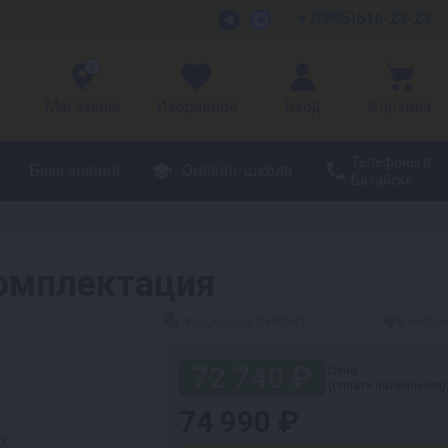
+7(995)616-23-23
1
Магазины
Избранное
Вход
Корзина
Телефоны в
База знаний
Онлайн-школа
Батайске
омплектация
Код товара:
9458543
В избра
72 740 ₽
Цена
в магазине
(оплата наличными)
74 990 ₽
ру