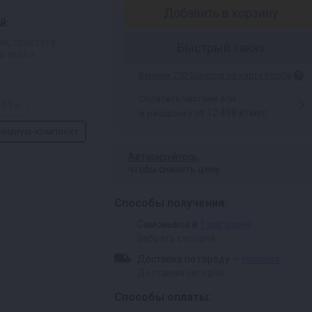
Добавить в корзину
й:
ик, простота
Быстрый заказ
и тела »
Вернем 750 бонусов на карту Колба
Оплатить частями или
57 л
от 12 498 ₽/мес
в рассрочку
ремиум-комплект
Авторизуйтесь
,
чтобы снизить цену
Способы получения:
Самовывоз в
1 магазине
Забрать сегодня
Доставка по городу —
условия
Доставим сегодня
Способы оплаты: