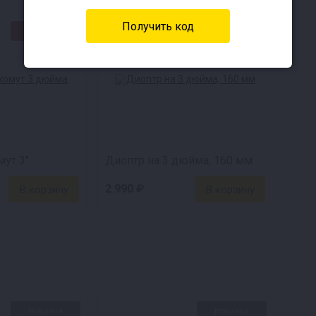
★СВЦ★
Скидка 33%
ля самогонщика, то он перед вами. От такого компле
ощью каждый сможет воплотить свои мечты в реально
роматную водку на или что-то более экзотическое по 
ут 3"
Диоптр на 3 дюйма, 160 мм
олее 5000 рублей
2 990 ₽
ешевле, чем по отдельности. Не переплачивайте за 
Новинка
Новинка