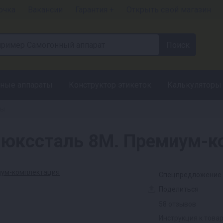
очка
Вакансии
Гарантия +
Открыть свой магазин
ные аппараты
Конструктор этикеток
Калькуляторы
ты
Люкссталь 8M. Премиум-к
Спецпредложение
Поделиться
58 отзывов
Инструкция к това