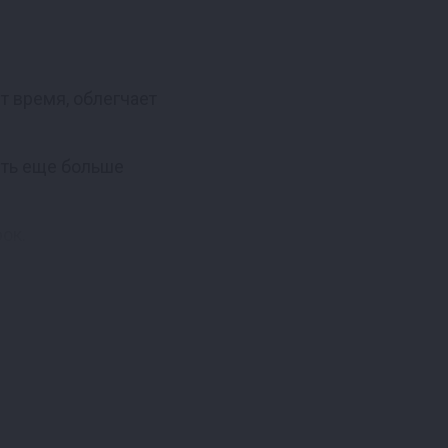
ит время, облегчает
ять еще больше
ок.
й компонент для
 в домашних