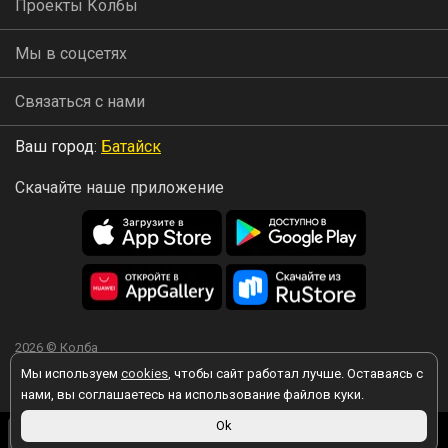
Проекты Колбы
Мы в соцсетях
Связаться с нами
Ваш город:
Батайск
Скачайте наше приложение
2026 © Колба
Мы используем
cookies
, чтобы сайт работал лучше. Оставаясь с
нами, вы соглашаетесь на использование файлов куки.
Вы принимаете условия политики в отношении обработки
240 ₽
Ok
персональных данных
каждый раз, когда оставляете свои данные в
В корзину