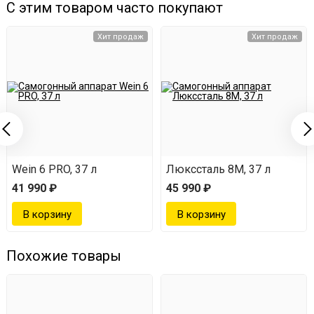
С этим товаром часто покупают
Хит продаж
Хит продаж
Сенсорное управление, есть функция блокировки
Wein 6 PRO, 37 л
Люкссталь 8М, 37 л
41 990 ₽
45 990 ₽
кнопок.
Влагостойкость и пылезащита.
Похожие товары
Бесшумная работа, даже при нагреве до 1000 кВт!
Можно гнать в любое время суток и не бояться
разбудить близких.