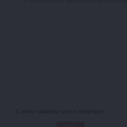
Профильтруйте чистый напиток через ма
С этим товаром часто покупают
★СВЦ★