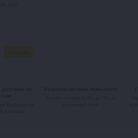
и доставка по
Бонусная система лояльности
Г
оссии
Кэшбек на карту Колба до 10% на
Мы
нах Колба или мы
следующий заказ.
воз
й, курьером.