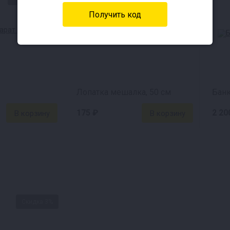
л
Лопатка мешалка, 50 см
Банк
175 ₽
2 20
Скидка 3%