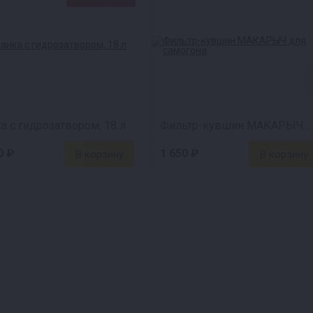
а с гидрозатвором, 18 л
Фильтр-кувшин МАКАРЫЧ для само
0 ₽
1 650 ₽