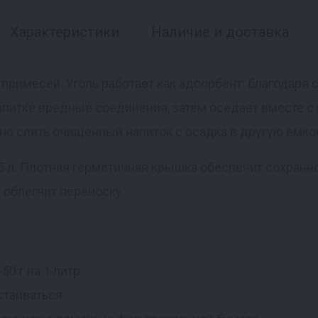
Характеристики
Наличие и доставка
примесей. Уголь работает как адсорбент: благодаря 
апитке вредные соединения, затем оседает вместе с 
тно слить очищенный напиток с осадка в другую емко
,5 л. Плотная герметичная крышка обеспечит сохранн
 облегчит переноску.
0 г на 1 литр.
стаиваться.