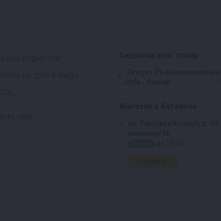
4
Акции на этот товар
своей пористой
ними на дне в виде
сть.
Магазин в Батайске
ость при
ул. Торговое Кольцо, д. 33,
павильон 6Б
до 19:00
открыто
На карте