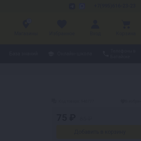
+7(995)616-23-23
1
Магазины
Избранное
Вход
Корзина
Телефоны в
База знаний
Онлайн-школа
Батайске
Код товара:
940777
В избра
75 ₽
85 ₽
Добавить в корзину