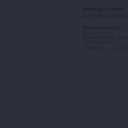
Коротко о товаре:
Для очистки самогона 
Разновидности:
берез
береза 0,5 л
кокос 0,5 л
кокос 1