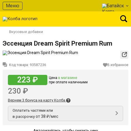
Меню
Батайск
Вкусовые добавки
Эссенция Dream Spirit Premium Rum
Код товара:
93587236
В избранное
223 ₽
Цена
в магазине
при оплате наличными
230 ₽
Вернем 3 бонуса на карту Колба
Оплатить частями или
от 38 ₽/мес
в рассрочку
Авторизуйтесь
,
чтобы снизить цену