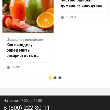
Частые ошибки
домашних виноделов
182934
Домашнее виноделие
Как виноделу
определить
сахаристость и
кислотность сока
144333
На связи с 7:00 до 20:00
8 (800) 222-80-11