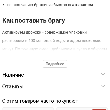
по окончанию брожения быстро осаживаются.
Как поставить брагу
Активируем дрожжи - содержимое упаковки
растворяем в 100 мл тёплой воды и ждём несколько
минут. Полученную смесь добавляем в сусло и убираем
на брожение.
Подробнее
Характеристики
Наличие
Время брожения - 15-18 дней:
Отзывы
упаковка рассчитана на 24 л сусла;
С этим товаром часто покупают
температура брожения 15-30 градусов;
крепость продукта - до 14 градусов.