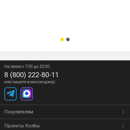
Характеристики экстракта
Страна-производитель солодового экстракта -
Россия;
масса - 1,7 кг;
На связи с 7:00 до 20:00
8 (800) 222-80-11
пиво - янтарный эль;
или пишите в мессенджер:
крепость - 4,5-6,5%;
продукт на выходе - 23 литра.
Покупателям
Проекты Колбы