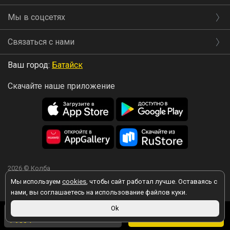
Мы в соцсетях
Связаться с нами
Ваш город:
Батайск
Скачайте наше приложение
2026 © Колба
Мы используем
cookies
, чтобы сайт работал лучше. Оставаясь с
нами, вы соглашаетесь на использование файлов куки.
Вы принимаете условия политики в отношении обработки
1 990 ₽
Ok
персональных данных
каждый раз, когда оставляете свои данные в
В корзину
1 930 ₽
в магазине
любой форме обратной связи на сайте kolba.ru.