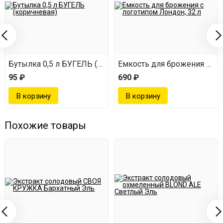
хлора". Тщательно обрабатываем весь инвентарь,
который будет участвовать в процессе
приготовления пива. Далее - промываем холодной
водой.
Бутылка 0,5 л БУГЕЛЬ (коричневая)
Емкость для брожения с ло
В кастрюлю наливаем 2 л воды, нагреваем её до
95 ₽
690 ₽
45-50 градусов. Параллельно этому пакетик с
экстрактом подогреваем под струёй тёплой воды.
Вносим экстракт из пакета в кастрюлю.
Похожие товары
Туда же добавляем 1 кг декстрозы или
неохмелённого экстракта.
В бродильной ёмкости смешиваем воду с суслом,
тщательно перемешиваем. Температура жидкости
должна составлять от 18 до 25 градусов.