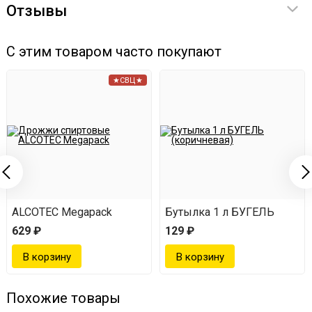
Содержимое упаковки заливаем литром самогона
Отзывы
(40-45 градусов);
С этим товаром часто покупают
Добавляем две столовые ложки декстрозы;
Настаиваем в тёмном месте 2 недели;
★СВЦ★
Фильтруем, ставим в холодильник ещё на неделю.
ALCOTEC Megapack
Бутылка 1 л БУГЕЛЬ
629 ₽
129 ₽
Похожие товары