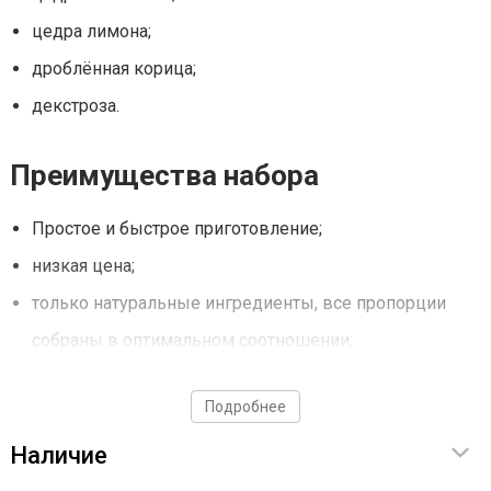
цедра лимона;
дроблённая корица;
декстроза.
Преимущества набора
Простое и быстрое приготовление;
низкая цена;
только натуральные ингредиенты, все пропорции
собраны в оптимальном соотношении;
превосходный вкус и аромат.
Подробнее
Способ приготовления
Наличие