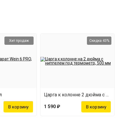
ия рубашки возможна «рабочая» усадка внутреннего
Хит продаж
Скидка 43%
л
Царга к колонне 2 дюйма с ниппелем под термометр
1 590 ₽