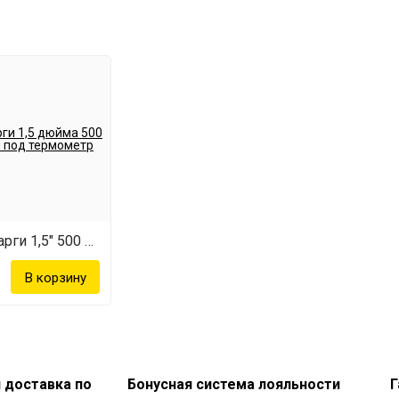
Рубашка для царги 1,5" 500 мм (отв. под термометр)
и доставка по
Бонусная система лояльности
Г