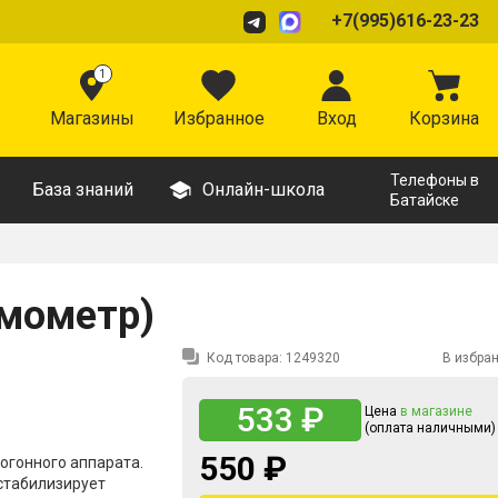
+7(995)616-23-23
1
Магазины
Избранное
Вход
Корзина
Телефоны в
База знаний
Онлайн-школа
Батайске
рмометр)
Код товара:
1249320
В избра
533 ₽
Цена
в магазине
(оплата наличными)
550 ₽
огонного аппарата.
стабилизирует