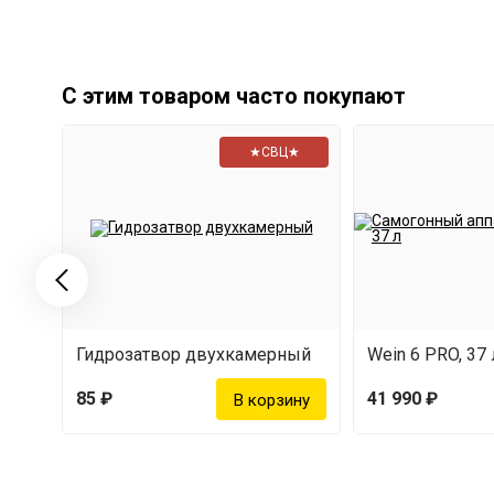
Длина — 49 см
Толщина — 5 мм
С этим товаром часто покупают
Внимание!
После первых случаев использован
является браком.
★СВЦ★
Гидрозатвор двухкамерный
Wein 6 PRO, 37 
85 ₽
41 990 ₽