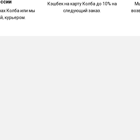
оссии
Кэшбек на карту Колба до 10% на
Мы
нах Колба или мы
следующий заказ.
воз
й, курьером.