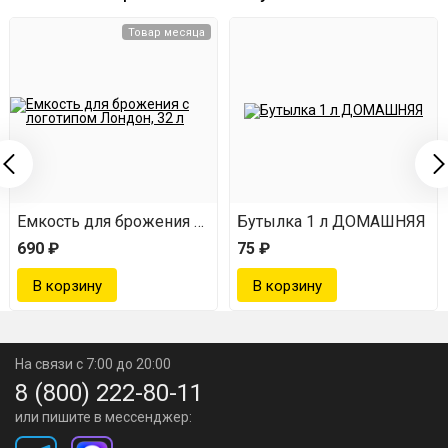
Встряхнуть перед применением;
Товар месяца
смешиваем с 40-градусным самогоном, доведя до
общего объема в 3 л;
перемешиваем и убираем в темное место на 3-5
суток для стабилизации вкуса;
наслаждаемся вкуснейшим напитком.
Емкость для брожения с логотипом Лондон (32 л)
Бутылка 1 л ДОМАШНЯЯ
690 ₽
75 ₽
На связи с 7:00 до 20:00
8 (800) 222-80-11
или пишите в мессенджер: