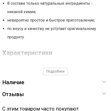
В составе только натуральные ингредиенты -
никакой химии;
невероятно простое и быстрое приготовление;
по вкусу и качеству не уступает оригинальному
продукту.
Характеристики
Срок годности - 2 года;
Подробнее
бутылочка рассчитана на приготовление 3 л напитка;
Наличие
объем - 30 мл;
сделано в России.
Отзывы
Приготовление
С этим товаром часто покупают