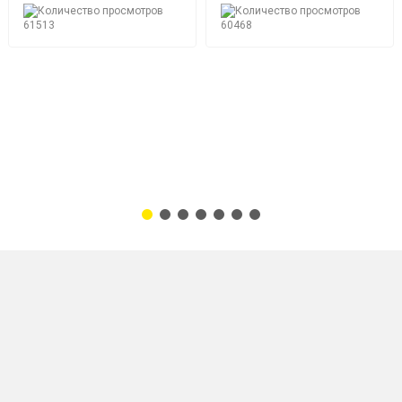
слишком много
61513
60468